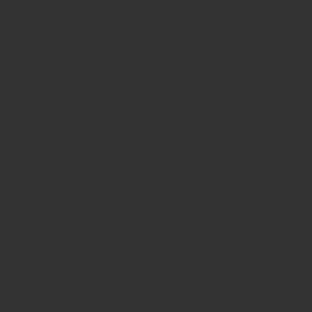
WAS SIE
DARÜBER
HINAUS BEI
GESA
ERWARTET
Work Life
Balance