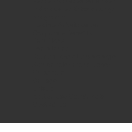
Respektvolles Miteinander
Individuelles Entwicklungs-
programm
Flexible Arbeitszeiten
Corporate Benefits
Berufliche
Fortbildung
Betriebliche Altervorsorge
Steuerfreier monatlicher
Gutschein
30 Tage
Urlaub
Kostenlose Getränke &
Obstkörbe